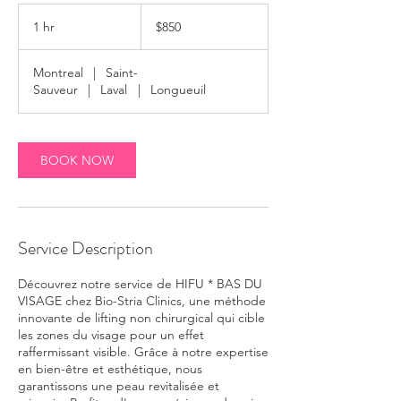
850
Canadian
1 hr
1
$850
dollars
h
Montreal
|
Saint-
Sauveur
|
Laval
|
Longueuil
BOOK NOW
Service Description
Découvrez notre service de HIFU * BAS DU
VISAGE chez Bio-Stria Clinics, une méthode
innovante de lifting non chirurgical qui cible
les zones du visage pour un effet
raffermissant visible. Grâce à notre expertise
en bien-être et esthétique, nous
garantissons une peau revitalisée et