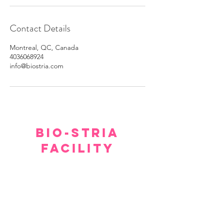
Contact Details
Montreal, QC, Canada
4036068924
info@biostria.com
BIO-STRIA
FACILITY
Our facility offers a luxurious, comfortable, and
private setting for consultations.
Although we hope you don’t have to spend too
much time waiting to see our experts, within a few
minutes you will feel relaxed and at ease.
Please arrive 15 minutes prior to the appointment.
If you arrive late, then your treatment time will be