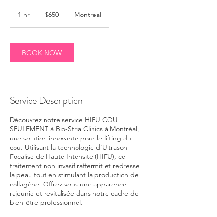
650
Canadian
1 hr
1
$650
Montreal
dollars
h
BOOK NOW
Service Description
Découvrez notre service HIFU COU
SEULEMENT à Bio-Stria Clinics à Montréal,
une solution innovante pour le lifting du
cou. Utilisant la technologie d'Ultrason
Focalisé de Haute Intensité (HIFU), ce
traitement non invasif raffermit et redresse
la peau tout en stimulant la production de
collagène. Offrez-vous une apparence
rajeunie et revitalisée dans notre cadre de
bien-être professionnel.