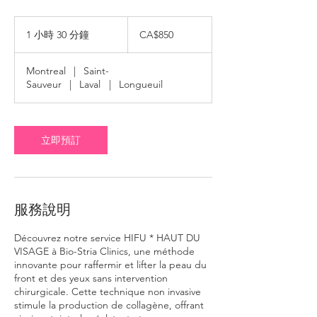
850
加
1 小時 30 分鐘
1
CA$850
拿
小
大
3
元
Montreal
|
Saint-
0
Sauveur
|
Laval
|
Longueuil
分
鐘
立即預訂
服務說明
Découvrez notre service HIFU * HAUT DU
VISAGE à Bio-Stria Clinics, une méthode
innovante pour raffermir et lifter la peau du
front et des yeux sans intervention
chirurgicale. Cette technique non invasive
stimule la production de collagène, offrant