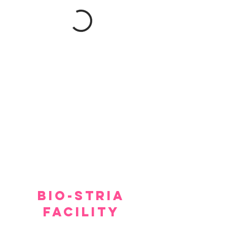
BIO-STRIA
FACILITY
Our facility offers a luxurious, comfortable, and