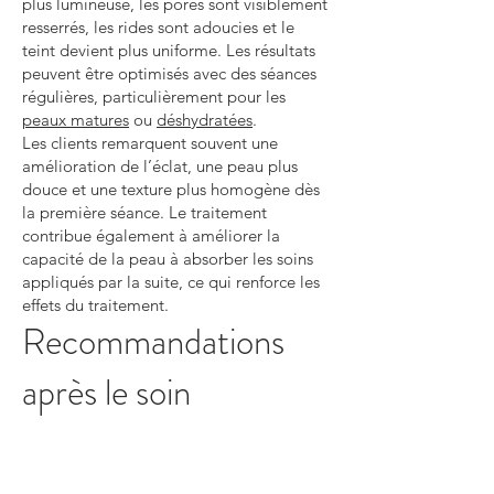
plus lumineuse, les pores sont visiblement
resserrés, les rides sont adoucies et le
teint devient plus uniforme. Les résultats
peuvent être optimisés avec des séances
régulières, particulièrement pour les
peaux matures
ou
déshydratées
.
Les clients remarquent souvent une
amélioration de l’éclat, une peau plus
douce et une texture plus homogène dès
la première séance. Le traitement
contribue également à améliorer la
capacité de la peau à absorber les soins
appliqués par la suite, ce qui renforce les
effets du traitement.
Recommandations
après le soin
Éviter les exfoliants pendant 48 heures
Éviter les produits irritants ou acides
Hydrater la peau quotidiennement.