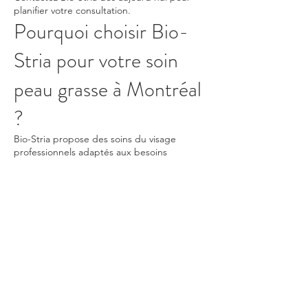
planifier votre consultation.
Pourquoi choisir Bio-
Stria pour votre soin
peau grasse à Montréal
?
Bio-Stria propose des soins du visage
professionnels adaptés aux besoins
spécifiques de chaque peau.
Chaque séance est personnalisée afin
d’offrir une expérience confortable et un
traitement correspondant aux objectifs
beauté du client.
Notre approche combine expertise
professionnelle, technologies avancées et
attention personnalisée pour aider votre
peau à retrouver une apparence plus
équilibrée.
Articles conseils liés au